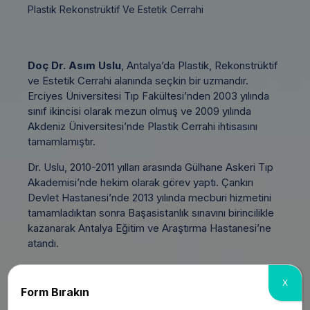
Plastik Rekonstrüktif Ve Estetik Cerrahi
Doç Dr. Asım Uslu
, Antalya’da Plastik, Rekonstrüktif
ve Estetik Cerrahi alanında seçkin bir uzmandır.
Erciyes Üniversitesi Tıp Fakültesi’nden 2003 yılında
sınıf ikincisi olarak mezun olmuş ve 2009 yılında
Akdeniz Üniversitesi’nde Plastik Cerrahi ihtisasını
tamamlamıştır.
Dr. Uslu, 2010-2011 yılları arasında Gülhane Askeri Tıp
Akademisi’nde hekim olarak görev yaptı. Çankırı
Devlet Hastanesi’nde 2013 yılında mecburi hizmetini
tamamladıktan sonra Başasistanlık sınavını birincilikle
kazanarak Antalya Eğitim ve Araştırma Hastanesi’ne
atandı.
Katkılarından dolayı 2019 yılında Antalya’da “Yılın
X
Hekimi” seçildi ve 2020 yılında Doçent unvanını
Form Bırakın
kazandı.