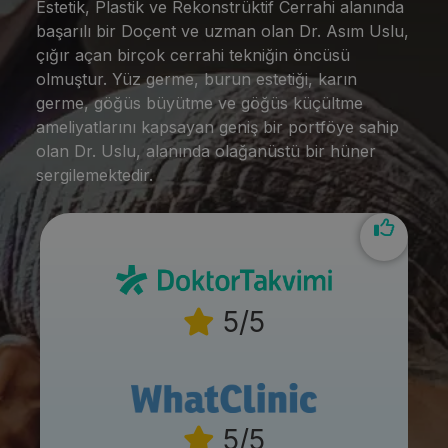
Estetik, Plastik ve Rekonstrüktif Cerrahi alanında
başarılı bir Doçent ve uzman olan Dr. Asım Uslu,
çığır açan birçok cerrahi tekniğin öncüsü
olmuştur. Yüz germe, burun estetiği, karın
germe, göğüs büyütme ve göğüs küçültme
ameliyatlarını kapsayan geniş bir portföye sahip
olan Dr. Uslu, alanında olağanüstü bir hüner
sergilemektedir.
5/5
5/5