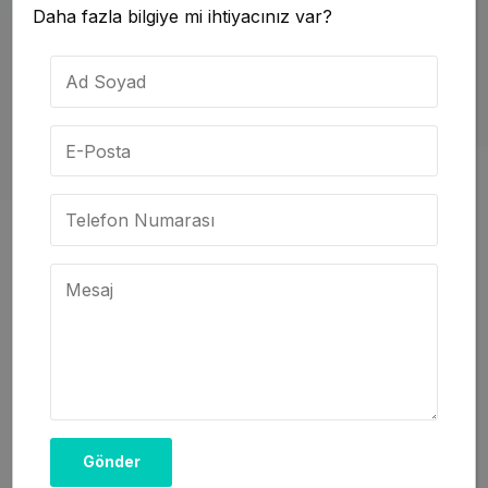
Daha fazla bilgiye mi ihtiyacınız var?
Hasta merkezli bakıma ve tıp bilimindeki ilerlemelere
olan bağlılığı, onu alanında lider bir figür haline
getirmiştir.
Vizyonumuz
Profesyonel ekibimizle hayallerinizdeki sizi
gerçeğe dönüştürmek ve yaşam kalitenizi
artırmak için estetik ve
fonksiyonel çözümler
sunuyoruz.