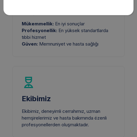
Değerlerimiz
Mükemmellik
:
E
n iyi sonuçlar
Profesyonellik
:
En yüksek standartlarda
tıbbi hizmet
Güven
:
Memnuniyet ve hasta sağlığı
Ekibimiz
Ekibimiz, d
eneyimli cerrahımız
, uzman
hemşirelerimiz ve
hasta bakımı
nda
özenli
profesyoneller
den oluşmaktadır.