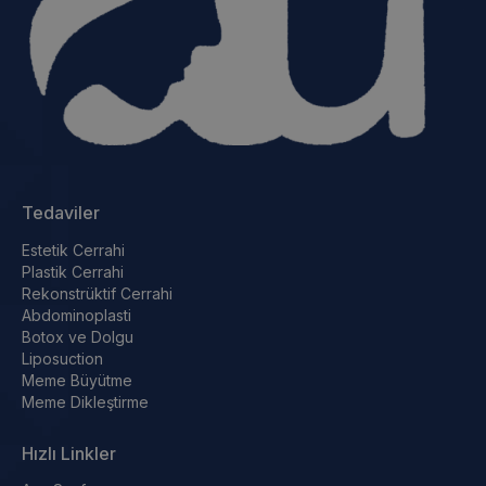
kendilerini daha iyi hissetmelerine yardımcı olabilir.
Genç ve Dinamik Bir Görünüm Sağlar
: Yaşlanma
belirtilerini azaltarak gençleşmiş bir görünüm elde
etmeyi mümkün kılar.
Vücut Oranlarını Düzeltir
: Simetriyi artırarak daha
estetik bir vücut profili oluşturur.
Kalıcı Çözümler Sunar
: Uygulanan prosedürler, uzun
vadeli sonuçlar sağlayarak kalıcı bir değişim sunar.
Tedaviler
Estetik Cerrahiden Kimler
Estetik Cerrahi
Plastik Cerrahi
Faydalanabilir?
Rekonstrüktif Cerrahi
Abdominoplasti
Estetik cerrahi, sağlıklı bireyler için uygundur ve genellikle
Botox ve Dolgu
şu kişiler tarafından tercih edilir:
Liposuction
Meme Büyütme
Fiziksel görünümünden memnun olmayan bireyler
Meme Dikleştirme
Doğum sonrası vücudunda değişimler yaşayan anneler
Yaşlanmaya bağlı değişimlerden rahatsız olanlar
Hızlı Linkler
Kaza veya hastalık sonucu estetik kayıplar yaşayanlar