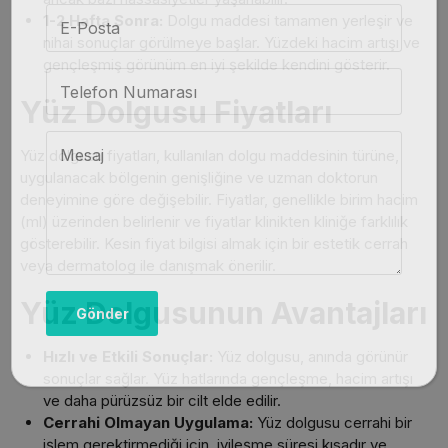
1-2 Hafta Sonra:
Dolgu maddesi tamamen yerleşir ve
nihai sonuçlar görülmeye başlar. Yüzdeki hacim artışı ve
gençleşmiş görünüm en iyi şekilde kendini gösterir.
Yüz Dolgusu Fiyatları
Yüz dolgusu fiyatları, kullanılan dolgu maddesinin türüne,
uygulanacak bölgenin genişliğine ve uzman doktorun
deneyimine göre değişebilir. Fiyatlar, genellikle birim hacim
(ml) üzerinden belirlenir ve fiyatlar klinikten kliniğe farklılık
gösterebilir. Kesin fiyat bilgisi almak için bir estetik cerrah
veya dermatolog ile danışmak önerilir.
Yüz Dolgusunun Avantajları
Hızlı ve Etkili Sonuçlar:
Yüz dolgusu, anında görünür
sonuçlar sağlar. Yüz hatlarında gençleşme, hacim artışı
ve daha pürüzsüz bir cilt elde edilir.
Cerrahi Olmayan Uygulama:
Yüz dolgusu cerrahi bir
işlem gerektirmediği için, iyileşme süresi kısadır ve