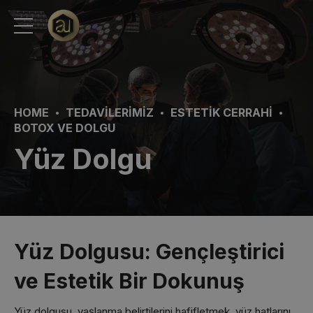
HOME
TEDAVILERIMIZ
ESTETIK CERRAHI
BOTOX VE DOLGU
Yüz Dolgu
Yüz Dolgusu: Gençleştirici
ve Estetik Bir Dokunuş
Yüz dolgusu, yaşlanma belirtilerini hafifletmek, yüz hatlarını