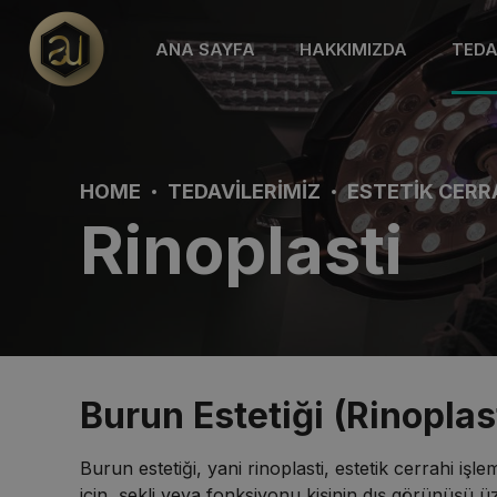
ANA SAYFA
HAKKIMIZDA
TEDA
HOME
TEDAVILERIMIZ
ESTETIK CERR
Rinoplasti
Burun Estetiği (Rinoplas
Burun estetiği, yani rinoplasti, estetik cerrahi i
için, şekli veya fonksiyonu kişinin dış görünüşü üz