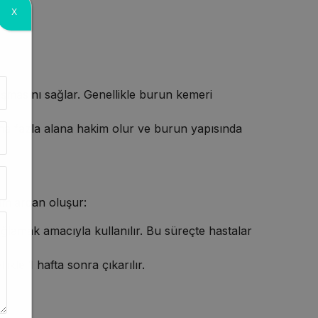
X
uşmasını sağlar. Genellikle burun kemeri
ha fazla alana hakim olur ve burun yapısında
dımlardan oluşur:
lamak amacıyla kullanılır. Bu süreçte hastalar
kle 1 hafta sonra çıkarılır.