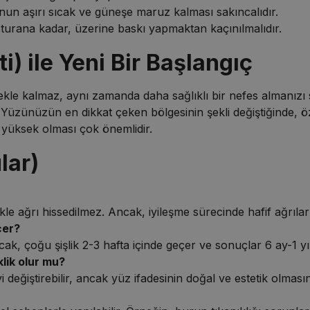
nun aşırı sıcak ve güneşe maruz kalması sakıncalıdır.
turana kadar, üzerine baskı yapmaktan kaçınılmalıdır.
i) ile Yeni Bir Başlangıç
kle kalmaz, aynı zamanda daha sağlıklı bir nefes almanızı sa
zünüzün en dikkat çeken bölgesinin şekli değiştiğinde, özg
n yüksek olması çok önemlidir.
lar)
ikle ağrı hissedilmez. Ancak, iyileşme sürecinde hafif ağrılar o
çer?
 Ancak, çoğu şişlik 2-3 hafta içinde geçer ve sonuçlar 6 ay-1 y
klik olur mu?
 değiştirebilir, ancak yüz ifadesinin doğal ve estetik olmasın