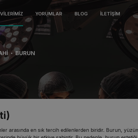
VILERIMIZ
YORUMLAR
BLOG
İLETIŞIM
AHI
BURUN
ti)
şlemler arasında en sık tercih edilenlerden biridir. Burun, y
erinde büyük bir etkiye sahiptir. Bu nedenle, burun estetiği,