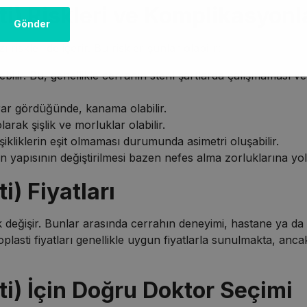
ti) Riskleri ve Komplikasyonl
 riskler de içerir. Bu riskler şunlar olabilir:
bilir. Bu, genellikle cerrahın steril şartlarda çalışmaması v
rar gördüğünde, kanama olabilir.
arak şişlik ve morluklar olabilir.
şikliklerin eşit olmaması durumunda asimetri oluşabilir.
 yapısının değiştirilmesi bazen nefes alma zorluklarına yol 
i) Fiyatları
ak değişir. Bunlar arasında cerrahın deneyimi, hastane ya da 
oplasti fiyatları genellikle uygun fiyatlarla sunulmakta, ancak
ti) İçin Doğru Doktor Seçimi