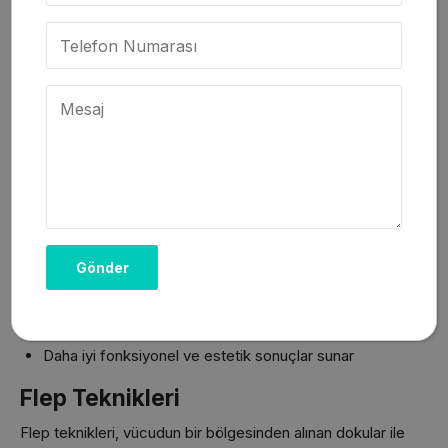
Mikrocerrahi, özelleşmiş aletler ve mikroskop yardımıyla
gerçekleştirilen hassas cerrahi müdahaleleri kapsamaktadır.
Bu teknik, 1960’larda geliştirilmiş olup günümüzde
1
milimetreden daha küçük damarların
birleştirilmesine
olanak tanımaktadır.
Sinir onarımı
,
damar
rekonstrüksiyonu
ve
kopan uzuvların yerine dikilmesi
gibi kritik operasyonlarda mikrocerrahi vazgeçilmez bir
yöntemdir. CK Health Turkey’nin deneyimli cerrahi ekibi,
mikrocerrahide %95’in üzerinde başarı oranına sahiptir.
Mikrocerrahinin avantajları:
Daha küçük insizyonlar ile minimal doku hasarı sağlar
Kritik anatomik yapıların korunmasına olanak tanır
İyileşme sürecini hızlandırır ve komplikasyon riskini
azaltır
Daha iyi fonksiyonel ve estetik sonuçlar sunar
Flep Teknikleri
Flep teknikleri, vücudun bir bölgesinden alınan dokular ile