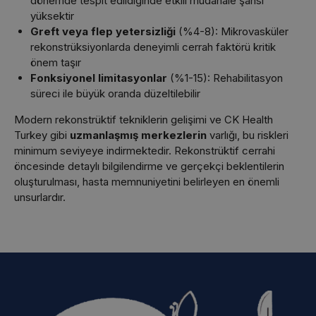
dönemde tespit edildiğinde etkili müdahale şansı
yüksektir
Greft veya flep yetersizliği
(%4-8): Mikrovasküler
rekonstrüksiyonlarda deneyimli cerrah faktörü kritik
önem taşır
Fonksiyonel limitasyonlar
(%1-15): Rehabilitasyon
süreci ile büyük oranda düzeltilebilir
Modern rekonstrüktif tekniklerin gelişimi ve CK Health
Turkey gibi
uzmanlaşmış merkezlerin
varlığı, bu riskleri
minimum seviyeye indirmektedir. Rekonstrüktif cerrahi
öncesinde detaylı bilgilendirme ve gerçekçi beklentilerin
oluşturulması, hasta memnuniyetini belirleyen en önemli
unsurlardır.