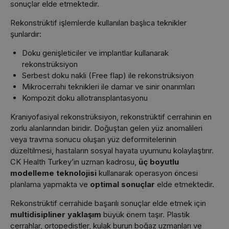
sonuçlar elde etmektedir.
Rekonstrüktif işlemlerde kullanılan başlıca teknikler
şunlardır:
Doku genişleticiler ve implantlar kullanarak
rekonstrüksiyon
Serbest doku nakli (Free flap) ile rekonstrüksiyon
Mikrocerrahi teknikleri ile damar ve sinir onarımları
Kompozit doku allotransplantasyonu
Kraniyofasiyal rekonstrüksiyon, rekonstrüktif cerrahinin en
zorlu alanlarından biridir. Doğuştan gelen yüz anomalileri
veya travma sonucu oluşan yüz deformitelerinin
düzeltilmesi, hastaların sosyal hayata uyumunu kolaylaştırır.
CK Health Turkey’in uzman kadrosu,
üç boyutlu
modelleme teknolojisi
kullanarak operasyon öncesi
planlama yapmakta ve
optimal sonuçlar
elde etmektedir.
Rekonstrüktif cerrahide başarılı sonuçlar elde etmek için
multidisipliner yaklaşım
büyük önem taşır. Plastik
cerrahlar, ortopedistler, kulak burun boğaz uzmanları ve