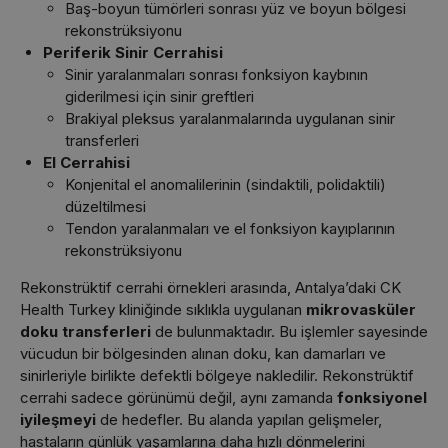
Baş-boyun tümörleri sonrası yüz ve boyun bölgesi
rekonstrüksiyonu
Periferik Sinir Cerrahisi
Sinir yaralanmaları sonrası fonksiyon kaybının
giderilmesi için sinir greftleri
Brakiyal pleksus yaralanmalarında uygulanan sinir
transferleri
El Cerrahisi
Konjenital el anomalilerinin (sindaktili, polidaktili)
düzeltilmesi
Tendon yaralanmaları ve el fonksiyon kayıplarının
rekonstrüksiyonu
Rekonstrüktif cerrahi örnekleri arasında, Antalya’daki CK
Health Turkey kliniğinde sıklıkla uygulanan
mikrovasküler
doku transferleri
de bulunmaktadır. Bu işlemler sayesinde
vücudun bir bölgesinden alınan doku, kan damarları ve
sinirleriyle birlikte defektli bölgeye nakledilir. Rekonstrüktif
cerrahi sadece görünümü değil, aynı zamanda
fonksiyonel
iyileşmeyi
de hedefler. Bu alanda yapılan gelişmeler,
hastaların günlük yaşamlarına daha hızlı dönmelerini