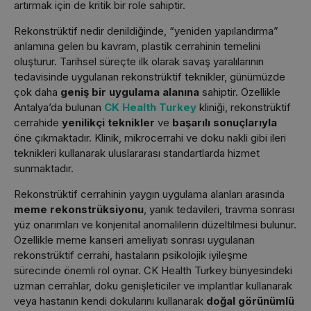
artırmak için de kritik bir role sahiptir.
Rekonstrüktif nedir denildiğinde, “yeniden yapılandırma”
anlamına gelen bu kavram, plastik cerrahinin temelini
oluşturur. Tarihsel süreçte ilk olarak savaş yaralılarının
tedavisinde uygulanan rekonstrüktif teknikler, günümüzde
çok daha
geniş bir uygulama alanına
sahiptir. Özellikle
Antalya’da bulunan
CK Health Turkey
kliniği, rekonstrüktif
cerrahide
yenilikçi teknikler
ve
başarılı sonuçlarıyla
öne çıkmaktadır. Klinik, mikrocerrahi ve doku nakli gibi ileri
teknikleri kullanarak uluslararası standartlarda hizmet
sunmaktadır.
Rekonstrüktif cerrahinin yaygın uygulama alanları arasında
meme rekonstrüksiyonu
, yanık tedavileri, travma sonrası
yüz onarımları ve konjenital anomalilerin düzeltilmesi bulunur.
Özellikle meme kanseri ameliyatı sonrası uygulanan
rekonstrüktif cerrahi, hastaların psikolojik iyileşme
sürecinde önemli rol oynar. CK Health Turkey bünyesindeki
uzman cerrahlar, doku genişleticiler ve implantlar kullanarak
veya hastanın kendi dokularını kullanarak
doğal görünümlü