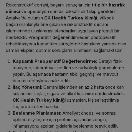
Rekonstrüktif cerrahi, başarılı sonuçlar için
titiz bir hazırlık
süreci
ve operasyon sonrası dikkatli bir takip gerektirir.
Antalya’da bulunan
CK Health Turkey kliniği
, yüksek
başarı oranlarıyla öne çıkan ve rekonstrüktif cerrahi
işlemlerinde uluslararası standartları uygulayan prestijli bir
merkezdir. Preoperatif değerlendirmeden postoperatif
rehabilitasyona kadar tüm süreçlerde hastaların yanında olan
uzman ekipler, optimal sonuçların alınmasını sağlamaktadır.
Kapsamlı Preoperatif Değerlendirme
: Detaylı fizik
muayene, laboratuvar testleri ve radyolojik görüntüleme
yapılır. Bu aşamada hastanın tıbbi geçmişi ve mevcut
durumu detaylıca analiz edilir.
İlaç Yönetimi
: Cerrahi işlemden en az 2 hafta önce kan
sulandırıcı ilaçlar, sigara ve alkol kullanımı durdurulmalıdır.
CK Health Turkey kliniği
uzmanları, kişiselleştirilmiş
ilaç protokolleri hazırlar.
Beslenme Planlaması
: Ameliyat öncesi ve sonrası
optimum iyileşme için protein açısından zengin,
inflamasyonu azaltan gıdalarla beslenme teşvik edilir.