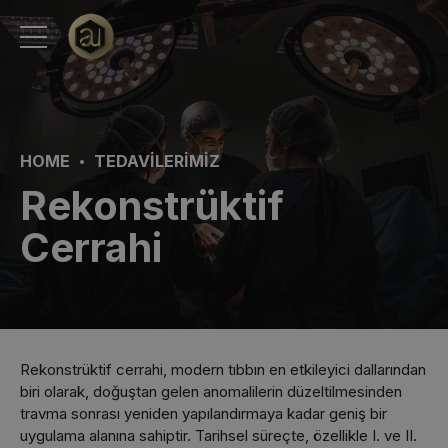
HOME
TEDAVILERIMIZ
Rekonstrüktif
Cerrahi
Rekonstrüktif cerrahi, modern tıbbın en etkileyici dallarından
biri olarak, doğuştan gelen anomalilerin düzeltilmesinden
travma sonrası yeniden yapılandırmaya kadar geniş bir
uygulama alanına sahiptir. Tarihsel süreçte, özellikle I. ve II.