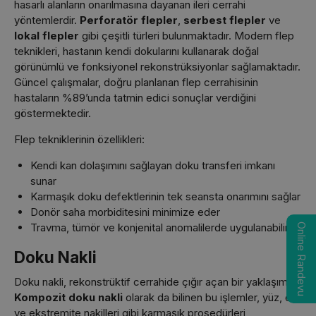
hasarlı alanların onarılmasına dayanan ileri cerrahi
yöntemlerdir.
Perforatör flepler
,
serbest flepler
ve
lokal flepler
gibi çeşitli türleri bulunmaktadır. Modern flep
teknikleri, hastanın kendi dokularını kullanarak doğal
görünümlü ve fonksiyonel rekonstrüksiyonlar sağlamaktadır.
Güncel çalışmalar, doğru planlanan flep cerrahisinin
hastaların %89’unda tatmin edici sonuçlar verdiğini
göstermektedir.
Flep tekniklerinin özellikleri:
Kendi kan dolaşımını sağlayan doku transferi imkanı
sunar
Karmaşık doku defektlerinin tek seansta onarımını sağlar
Donör saha morbiditesini minimize eder
Travma, tümör ve konjenital anomalilerde uygulanabilir
Online Randevu
Doku Nakli
Doku nakli, rekonstrüktif cerrahide çığır açan bir yaklaşımdır.
Kompozit doku nakli
olarak da bilinen bu işlemler, yüz, el
ve ekstremite nakilleri gibi karmaşık prosedürleri