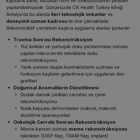
kapsamlı yanıtı, vücudun form ve fonksiyonlarının yeniden
yapılandırılmasıdır. Günümüzde CK Health Turkey kliniği
Antalya’da bu alanda
ileri teknolojik imkanlar
ve
deneyimli uzman kadrosu
ile öne çıkmaktadır.
Rekonstrüktif cerrahinin başlıca uygulama alanları şunlardır:
Travma Sonrası Rekonstrüksiyon
Yüz kırıkları ve yumuşak doku yaralanmaları sonrası
yapılan mikrocerrahi tekniklerle doku
rekonstrüksiyonu
Yanık sonrası oluşan kontraktürlerin açılması ve
fonksiyon kaybının giderilmesi için uygulanan deri
greftleri
Doğumsal Anomalilerin Düzeltilmesi
Dudak-damak yarıkları cerrahisi ve çene
rekonstrüksiyonu
Kulak kepçesi deformiteleri (mikroti, makroti)
düzeltme operasyonları
Onkolojik Cerrahi Sonrası Rekonstrüksiyon
Meme kanseri sonrası
meme rekonstrüksiyonu
teknikleri (DIEP flep, TRAM flep, implant)