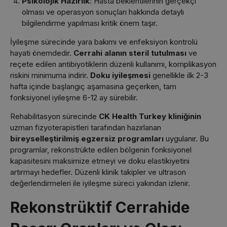
Psikolojik Hazırlık
: Hasta beklentilerinin gerçekçi
olması ve operasyon sonuçları hakkında detaylı
bilgilendirme yapılması kritik önem taşır.
İyileşme sürecinde yara bakımı ve enfeksiyon kontrolü
hayati önemdedir.
Cerrahi alanın steril tutulması
ve
reçete edilen antibiyotiklerin düzenli kullanımı, komplikasyon
riskini minimuma indirir.
Doku iyileşmesi
genellikle ilk 2-3
hafta içinde başlangıç aşamasına geçerken, tam
fonksiyonel iyileşme 6-12 ay sürebilir.
Rehabilitasyon sürecinde
CK Health Turkey kliniğinin
uzman fizyoterapistleri tarafından hazırlanan
bireyselleştirilmiş egzersiz programları
uygulanır. Bu
programlar, rekonstrükte edilen bölgenin fonksiyonel
kapasitesini maksimize etmeyi ve doku elastikiyetini
artırmayı hedefler. Düzenli klinik takipler ve ultrason
değerlendirmeleri ile iyileşme süreci yakından izlenir.
Rekonstrüktif Cerrahide