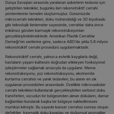
Dünya Savaşları sırasında yaralanan askerlerin tedavisi için
geliştirilen teknikler, bugünkü ileri rekonstrüktif cerrahi
yöntemlerinin temelini oluşturmuştur. Günümüzde
mikrocerrahi teknikleri, doku mühendisliği ve 3D biyobaskı
gibi teknolojik ilerlemeler sayesinde, cerrahlar daha önce
imkânsız görülen karmaşık rekonstrüksiyonları
gerçekleştirebilmektedir. Amerikan Plastik Cerrahlar
Derneği’nin verilerine göre, sadece ABD’de yılda 5.8 milyon
rekonstrüktif cerrahi prosedürü uygulanmaktadır.
Rekonstrüktif cerrahi, yalnızca estetik kaygılarla değil,
hastaların yaşam kalitesini doğrudan etkileyen fonksiyonel
iyileştirmeler sağlamak amacıyla da uygulanır. Meme
rekonstrüksiyonu, yüz rekonstrüksiyonu, ekstremite
kurtarma cerrahisi ve yanık tedavileri, bu alanın en sık
uygulanan prosedürleri arasındadır. Özellikle mikrovasküler
cerrahi teknikleri kullanılarak gerçekleştirilen serbest doku
transferleri, vücudun bir bölgesinden alınan dokuların, damar
bağlantıları kurularak başka bir bölgeye nakledilmesini
mümkün kılmıştır. Bu sayede kanser cerrahisi sonrası oluşan
defektler, travmatik doku kayıpları ve doğumsal anomaliler