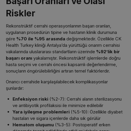
Başarı Oranları ve Olası
Riskler
Rekonstrüktif cerrahi operasyonlarının başarı oranları,
uygulanan prosedürün tipine ve hastanın klinik durumuna
göre
%70 ile %95 arasında
değişmektedir. Özellikle CK
Health Turkey kliniği Antalya’da yürüttüğü onarım cerrahisi
vakalarında uluslararası standartların üzerinde
%92’lik bir
başarı oranı
yakalamıştır. Rekonstrüktif işlemlerde doğru
hasta seçimi ve cerrahi öncesi kapsamlı değerlendirme,
sonuçların öngörülebilirliğini artıran temel faktörlerdir.
Onarıcı cerrahide karşılaşılabilecek komplikasyonlar
şunlardır:
Enfeksiyon riski
(%2-7): Cerrahi alanın sterilizasyonu
ve antibiyotik profilaksisi ile minimize edilebilir
Yara iyileşme problemleri
(%5-10): Özellikle diyabet
hastaları ve sigara içenlerde daha sık görülür
Hematom oluşumu
(%3-5): Postoperatif erken