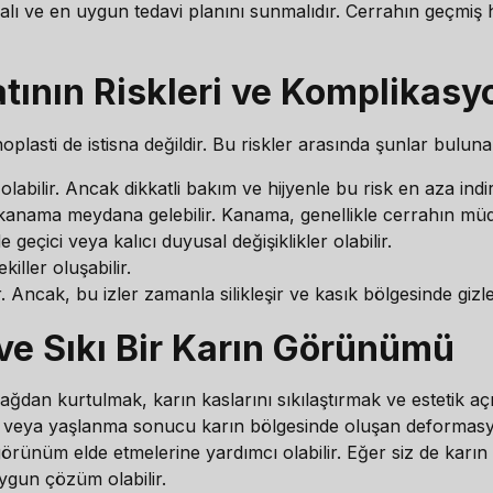
amalı ve en uygun tedavi planını sunmalıdır. Cerrahın geçmi
ının Riskleri ve Komplikasyo
plasti de istisna değildir. Bu riskler arasında şunlar bulunab
abilir. Ancak dikkatli bakım ve hijyenle bu risk en aza indiril
anama meydana gelebilir. Kanama, genellikle cerrahın müdaha
geçici veya kalıcı duyusal değişiklikler olabilir.
iller oluşabilir.
. Ancak, bu izler zamanla silikleşir ve kasık bölgesinde gizle
ve Sıkı Bir Karın Görünümü
yağdan kurtulmak, karın kaslarını sıkılaştırmak ve estetik 
ilelik veya yaşlanma sonucu karın bölgesinde oluşan deformasy
bir görünüm elde etmelerine yardımcı olabilir. Eğer siz de k
uygun çözüm olabilir.