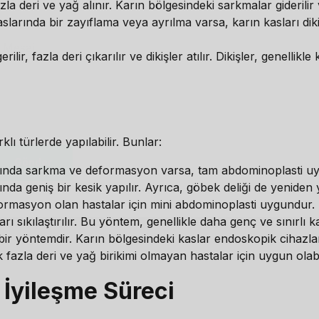
la deri ve yağ alınır. Karın bölgesindeki sarkmalar giderilir 
larında bir zayıflama veya ayrılma varsa, karın kasları dikili
ilir, fazla deri çıkarılır ve dikişler atılır. Dikişler, genellik
lı türlerde yapılabilir. Bunlar:
nda sarkma ve deformasyon varsa, tam abdominoplasti uygula
mında geniş bir kesik yapılır. Ayrıca, göbek deliği de yeniden ye
masyon olan hastalar için mini abdominoplasti uygundur. Bu
arı sıkılaştırılır. Bu yöntem, genellikle daha genç ve sınırlı
ir yöntemdir. Karın bölgesindeki kaslar endoskopik cihazlarla
azla deri ve yağ birikimi olmayan hastalar için uygun olabil
İyileşme Süreci