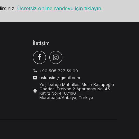
irsiniz.
Ücretsiz online randevu için tıklayın.
İletişim
+90 505 727 59 09
usluasim@gmail.com
Yeşilbahçe Mahallesi Metin Kasapoğlu
Caddesi Ercivan 2 Apartmanı No: 45
Kat :2 No: 4, 07160
Muratpaşa/Antalya, Türkiye