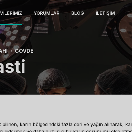
VILERIMIZ
YORUMLAR
BLOG
İLETIŞIM
AHI
GÖVDE
sti
linen, karın bölgesindeki fazla deri ve yağın alınarak, karın 
ları gidermek ve daha düz, sıkı bir karın görünümü elde etm