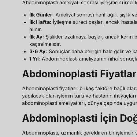
Abdominoplasti ameliyatı sonrası iyileşme süreci kiş
İlk Günler:
Ameliyat sonrası hafif ağrı, şişlik ve
İlk Hafta:
İyileşme süreci başlar, ancak hastala
alınır.
İlk Ay:
Şişlikler azalmaya başlar, ancak karın bö
kaçınılmalıdır.
3-6 Ay:
Sonuçlar daha belirgin hale gelir ve kar
1 Yıl:
Abdominoplasti ameliyatının nihai sonuçları
Abdominoplasti Fiyatlar
Abdominoplasti fiyatları, birkaç faktöre bağlı olar
yapılacak olan işlemin türü ve hastanın ihtiyaçları y
abdominoplasti ameliyatları, dünya çapında uygun 
Abdominoplasti İçin Do
Abdominoplasti, uzmanlık gerektiren bir işlemdir v