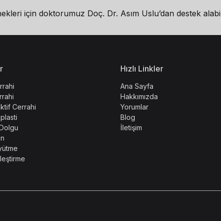
çenekleri için doktorumuz Doç. Dr. Asım Uslu’dan destek alabil
r
Hızlı Linkler
rrahi
Ana Sayfa
rrahi
Hakkımızda
ktif Cerrahi
Yorumlar
lasti
Blog
 Dolgu
İletişim
on
yütme
eştirme