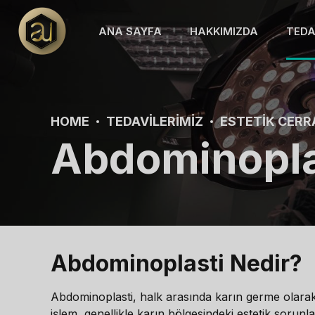
ANA SAYFA
HAKKIMIZDA
TEDA
HOME
TEDAVILERIMIZ
ESTETIK CERR
Abdominopla
Abdominoplasti Nedir?
Abdominoplasti, halk arasında karın germe olarak bi
işlem, genellikle karın bölgesindeki estetik sorun