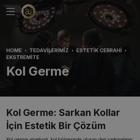
HOME
TEDAVILERIMIZ
ESTETIK CERRAHI
EKSTREMITE
Kol Germe
Kol Germe: Sarkan Kollar
İçin Estetik Bir Çözüm
Kol germe ameliyatı, kol bölgesinde oluşan deri sarkmalarını