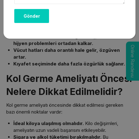
Kol germe ameliyatı, estetik ve fonksiyonel birçok fayda
sunar:
Kollar daha sıkı ve şekilli bir görünüme kavuşur.
Sarkan derinin neden olduğu tahriş, sürtünme ve
hijyen problemleri ortadan kalkar.
Online Randevu
Vücut hatları daha orantılı hale gelir, özgüven
artar.
Kıyafet seçiminde daha fazla özgürlük sağlanır.
Kol Germe Ameliyatı Öncesi
Nelere Dikkat Edilmelidir?
Kol germe ameliyatı öncesinde dikkat edilmesi gereken
bazı önemli noktalar vardır:
İdeal kiloya ulaşılmış olmalıdır.
Kilo değişimleri,
ameliyatın uzun vadeli başarısını etkileyebilir.
Sigara ve alkol tüketimi bırakılmalıdır.
Bu