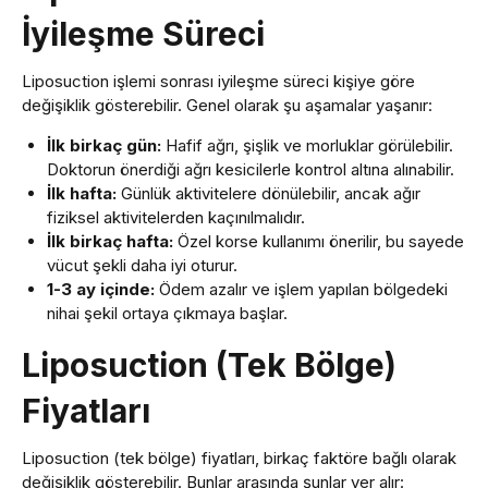
İyileşme Süreci
Liposuction işlemi sonrası iyileşme süreci kişiye göre
değişiklik gösterebilir. Genel olarak şu aşamalar yaşanır:
İlk birkaç gün:
Hafif ağrı, şişlik ve morluklar görülebilir.
Doktorun önerdiği ağrı kesicilerle kontrol altına alınabilir.
İlk hafta:
Günlük aktivitelere dönülebilir, ancak ağır
fiziksel aktivitelerden kaçınılmalıdır.
X
İlk birkaç hafta:
Özel korse kullanımı önerilir, bu sayede
Form Bırakın
vücut şekli daha iyi oturur.
Daha fazla bilgiye mi ihtiyacınız var?
1-3 ay içinde:
Ödem azalır ve işlem yapılan bölgedeki
nihai şekil ortaya çıkmaya başlar.
Liposuction (Tek Bölge)
Fiyatları
Liposuction (tek bölge) fiyatları, birkaç faktöre bağlı olarak
değişiklik gösterebilir. Bunlar arasında şunlar yer alır: